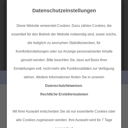
Datenschutzeinstellungen
Diese Website verwendet Cookies. Dazu zählen Cookies, die
essentiell für den Betrieb der Website notwendig sind, sowie solche,
SIMPLR-LOGIN
Anfahrt
Datenschutz
Impressum
die lediglich zu anonymen Statistikzwecken, für
Komforteinstellungen oder zur Anzeige personalisierter Inhalte
genutzt werden. Bitte beachten Sie, dass auf Basis Ihrer
MAIN MENU
Einstellungen evtl. nicht mehr alle Funktionalitäten zur Verfügung
PERSÖNLICHE BERATUNG GEWÜNSCHT?
stehen. Weitere Informationen finden Sie in unseren
Sterbegeld
Datenschutzhinweisen
.
Ich wünsche eine
Ich verzichte auf eine
Rechtliche Erstinformationen
Wenn in der nahen Verwandschaft ein Angehöriger
persönliche Beratung und
persönliche Beratung und
Mit Ihrer Auswahl entscheiden Sie ob nur essentielle Cookies oder
verstirbt, ist dies für alle Beteiligten ein großer Trauerfall.
möchte Kontakt mit einem
möchte mit dem Besuch der
alle Cookies zugelassen werden. Ihre Auswahl wird für 7 Tage
Dies ist insbesondere dann der Fall, wenn den
Berater aufnehmen.
Seite fortfahren.