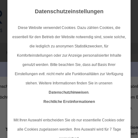
Datenschutzeinstellungen
Diese Website verwendet Cookies. Dazu zählen Cookies, die
essentiell für den Betrieb der Website notwendig sind, sowie solche,
die lediglich zu anonymen Statistikzwecken, für
KRANKENVERSICHERUNGEN
VORSORGE & KAPITAL
Komforteinstellungen oder zur Anzeige personalisierter Inhalte
genutzt werden. Bitte beachten Sie, dass auf Basis Ihrer
PERSÖNLICHE BERATUNG GEWÜNSCHT?
Einstellungen evtl. nicht mehr alle Funktionalitäten zur Verfügung
stehen. Weitere Informationen finden Sie in unseren
nsche eine persönliche Beratung
Ich verzichte auf eine persön
Datenschutzhinweisen
.
chte Kontakt mit einem Berater
Beratung und möchte mit dem 
Rechtliche Erstinformationen
aufnehmen.
der Seite fortfahren.
Mit Ihrer Auswahl entscheiden Sie ob nur essentielle Cookies oder
Ich habe die
Erstinformatio
Tel.:
04101-409721
alle Cookies zugelassen werden. Ihre Auswahl wird für 7 Tage
gelesen und gespeichert