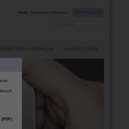
Anfahrt
Datenschutz
Impressum
SIMPLR-LOGIN
PRIVAT-VERSICHERUNGEN
SERVICE-CENTER
liche
Besuch
n (PDF)