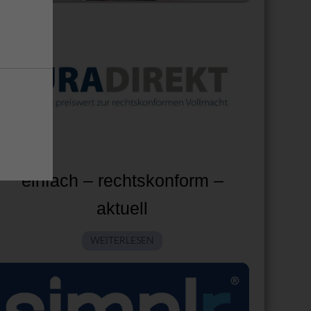
einfach – rechtskonform –
aktuell
WEITERLESEN