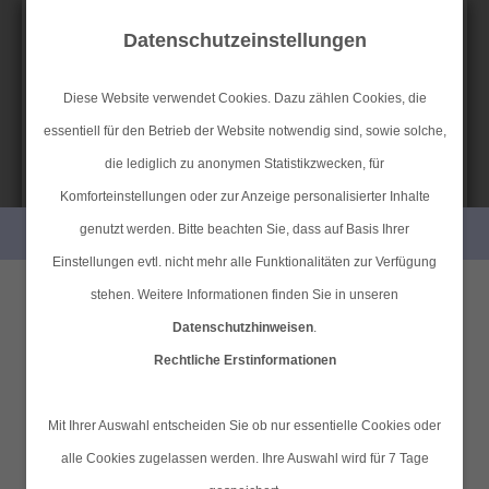
Datenschutzeinstellungen
Diese Website verwendet Cookies. Dazu zählen Cookies, die
essentiell für den Betrieb der Website notwendig sind, sowie solche,
SIMPLR-LOGIN
Anfahrt
Datenschutz
Impressum
die lediglich zu anonymen Statistikzwecken, für
Komforteinstellungen oder zur Anzeige personalisierter Inhalte
genutzt werden. Bitte beachten Sie, dass auf Basis Ihrer
PERSÖNLICHE BERATUNG GEWÜNSCHT?
MAIN MENU
Einstellungen evtl. nicht mehr alle Funktionalitäten zur Verfügung
Ich wünsche eine
Ich verzichte auf eine
stehen. Weitere Informationen finden Sie in unseren
Kommen Sie zu uns!
Datenschutzhinweisen
.
persönliche Beratung und
persönliche Beratung und
Rechtliche Erstinformationen
möchte Kontakt mit einem
möchte mit dem Besuch der
Berater aufnehmen.
Seite fortfahren.
Mit Ihrer Auswahl entscheiden Sie ob nur essentielle Cookies oder
alle Cookies zugelassen werden. Ihre Auswahl wird für 7 Tage
Ich habe die
Tel.:
04101-409721