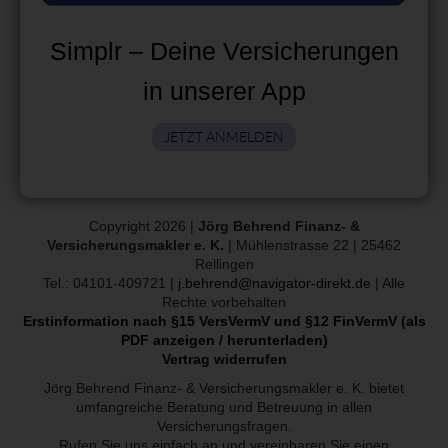
Simplr – Deine Versicherungen
in unserer App
JETZT ANMELDEN
Copyright 2026 |
Jörg Behrend Finanz- &
Versicherungsmakler e. K.
| Mühlenstrasse 22 | 25462
Rellingen
Tel.: 04101-409721 |
j.behrend@navigator-direkt.de
| Alle
Rechte vorbehalten
Erstinformation nach §15 VersVermV und §12 FinVermV (als
PDF anzeigen / herunterladen)
Vertrag widerrufen
Jörg Behrend Finanz- & Versicherungsmakler e. K. bietet
umfangreiche Beratung und Betreuung in allen
Versicherungsfragen.
Rufen Sie uns einfach an und vereinbaren Sie einen