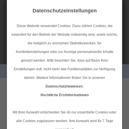
Datenschutzeinstellungen
Diese Website verwendet Cookies. Dazu zählen Cookies, die
essentiell für den Betrieb der Website notwendig sind, sowie solche,
Anfahrt
Datenschutz
Impressum
SIMPLR-LOGIN
die lediglich zu anonymen Statistikzwecken, für
Komforteinstellungen oder zur Anzeige personalisierter Inhalte
genutzt werden. Bitte beachten Sie, dass auf Basis Ihrer
MAIN MENU
Einstellungen evtl. nicht mehr alle Funktionalitäten zur Verfügung
PERSÖNLICHE BERATUNG GEWÜNSCHT?
stehen. Weitere Informationen finden Sie in unseren
Pferdehalterhaftpflicht
Datenschutzhinweisen
.
Ich wünsche eine
Ich verzichte auf eine
Rechtliche Erstinformationen
persönliche Beratung und
persönliche Beratung und
Jedem Pferd wohnt eine immense Kraft inne. Es kann
möchte Kontakt mit einem
möchte mit dem Besuch der
Mit Ihrer Auswahl entscheiden Sie ob nur essentielle Cookies oder
sehr leicht eine Situation eintreten, in der Ihr Pferd einem
Berater aufnehmen.
Seite fortfahren.
alle Cookies zugelassen werden. Ihre Auswahl wird für 7 Tage
Dritten Schaden zufügt. Da das Bürgerliche Gesetzbuch