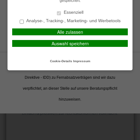
gespeichert.
gelesen und gespeichert
Mobil:
01712710218
Essenziell
E-Mail:
PIN:
Analyse-, Tracking-, Marketing- und Werbetools
FORTSETZEN
j.behrend@navigator-
Alle zulassen
direkt.de
Auswahl speichern
Teilnehmen
Cookie-Details
Impressum
Gemäß neuer gesetzlicher Vorgaben (Insurance Distribution
Direktive - IDD) zu Fernabsatzverträgen sind wir dazu
verpflichtet, an dieser Stelle auf unsere Beratungspflicht
hinzuweisen.