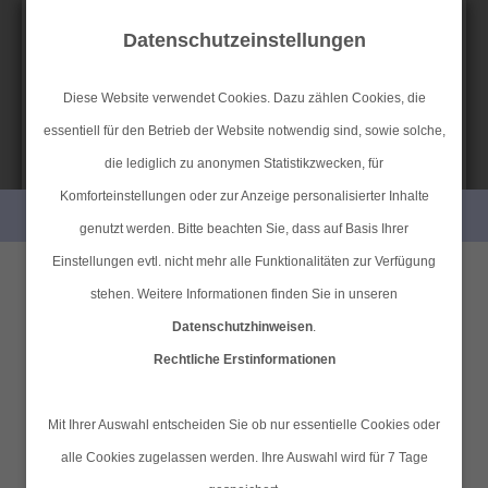
Datenschutzeinstellungen
Diese Website verwendet Cookies. Dazu zählen Cookies, die
essentiell für den Betrieb der Website notwendig sind, sowie solche,
SIMPLR-LOGIN
Anfahrt
Datenschutz
Impressum
die lediglich zu anonymen Statistikzwecken, für
Komforteinstellungen oder zur Anzeige personalisierter Inhalte
PERSÖNLICHE BERATUNG GEWÜNSCHT?
genutzt werden. Bitte beachten Sie, dass auf Basis Ihrer
MAIN MENU
Einstellungen evtl. nicht mehr alle Funktionalitäten zur Verfügung
Ich wünsche eine
Ich verzichte auf eine
stehen. Weitere Informationen finden Sie in unseren
persönliche Beratung und
persönliche Beratung und
Online-Beratung
Datenschutzhinweisen
.
möchte Kontakt mit einem
möchte mit dem Besuch der
Rechtliche Erstinformationen
Berater aufnehmen.
Seite fortfahren.
Sitzungslogin
Name:
Mit Ihrer Auswahl entscheiden Sie ob nur essentielle Cookies oder
Ich habe die
alle Cookies zugelassen werden. Ihre Auswahl wird für 7 Tage
Tel.:
04101-409721
Erstinformation (PDF)