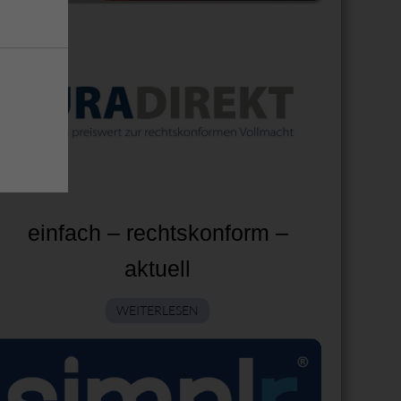
einfach – rechtskonform –
aktuell
WEITERLESEN