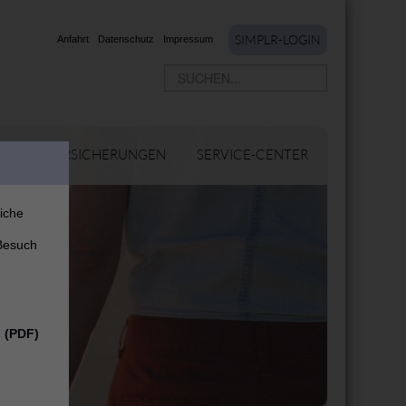
SIMPLR-LOGIN
Anfahrt
Datenschutz
Impressum
PRIVAT-VERSICHERUNGEN
SERVICE-CENTER
liche
Besuch
n (PDF)