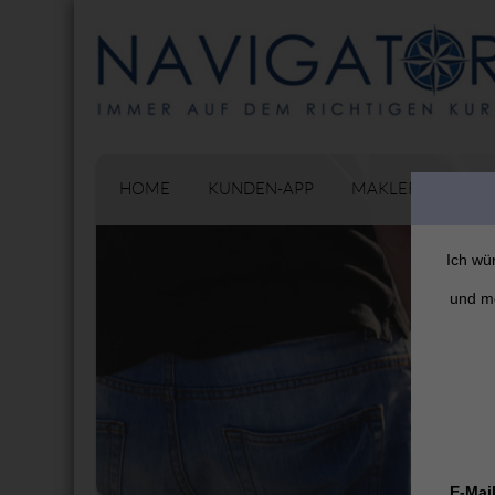
HOME
KUNDEN-APP
MAKLERPORTAL
Ich wü
und mö
E-Mail