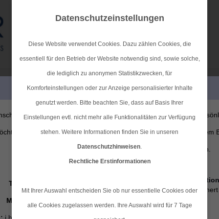
Datenschutzeinstellungen
Diese Website verwendet Cookies. Dazu zählen Cookies, die
essentiell für den Betrieb der Website notwendig sind, sowie solche,
die lediglich zu anonymen Statistikzwecken, für
KRANKENVERSICHERUNGEN
VORSORGE & KAPITAL
PERSÖNLICHE BERATUNG GEWÜNSCHT?
Komforteinstellungen oder zur Anzeige personalisierter Inhalte
genutzt werden. Bitte beachten Sie, dass auf Basis Ihrer
nsche eine persönliche Beratung
Ich verzichte auf eine persön
Einstellungen evtl. nicht mehr alle Funktionalitäten zur Verfügung
chte Kontakt mit einem Berater
Beratung und möchte mit dem 
stehen. Weitere Informationen finden Sie in unseren
Datenschutzhinweisen
.
aufnehmen.
der Seite fortfahren.
Rechtliche Erstinformationen
Ich habe die
Erstinformatio
Tel.:
04101-409721
gelesen und gespeichert
Mit Ihrer Auswahl entscheiden Sie ob nur essentielle Cookies oder
Mobil:
01712710218
alle Cookies zugelassen werden. Ihre Auswahl wird für 7 Tage
:
j.behrend@navigator-direkt.de